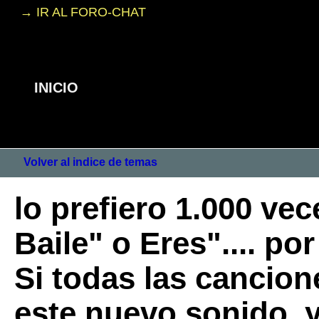
→ IR AL FORO-CHAT
INICIO
Volver al indice de temas
lo prefiero 1.000 vec
Baile" o Eres".... po
Si todas las cancion
este nuevo sonido, y