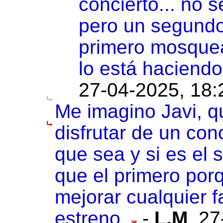
concierto... no 
pero un segundo
primero mosque
lo está haciendo
27-04-2025, 18:
Me imagino Javi, q
disfrutar de un con
que sea y si es el
que el primero porq
mejorar cualquier f
estreno.
-
L.M
,
27