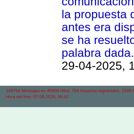
comunicación
la propuesta d
antes era dis
se ha resuelt
palabra dada.
29-04-2025, 
168764 Mensajes en 45800 Hilos, 754 Usuarios registrados, 1549 Us
Hora del foro: 07-08-2026, 06:42