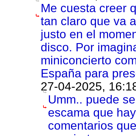
Me cuesta creer q
tan claro que va 
justo en el momen
disco. Por imagin
miniconcierto com
España para prese
27-04-2025, 16:1
Umm.. puede ser
escama que haya
comentarios qu