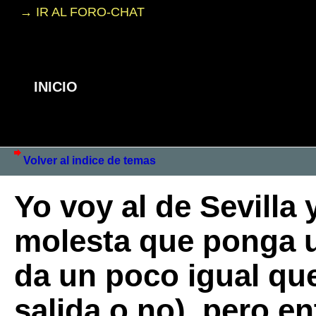
→ IR AL FORO-CHAT
INICIO
Volver al indice de temas
Yo voy al de Sevilla
molesta que ponga u
da un poco igual que
salida o no), pero e