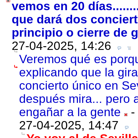
vemos en 20 días......
que dará dos conciert
principio o cierre de gi
27-04-2025, 14:26
Veremos qué es porqu
explicando que la gir
concierto único en Sev
después mira... pero 
engañar a la gente
27-04-2025, 14:47