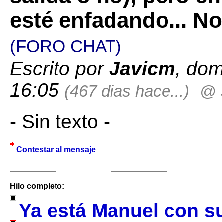
esté enfadando... No 
(FORO CHAT)
Escrito por
Javicm
, dom
16:05
(467 dias hace...)
@ 
- Sin texto -
Contestar al mensaje
Hilo completo:
Ya está Manuel con su