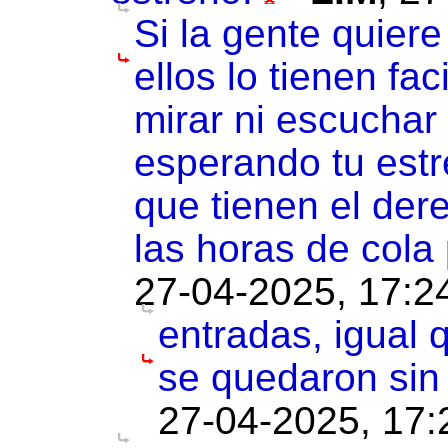
Si la gente quiere
ellos lo tienen fa
mirar ni escuchar
esperando tu estr
que tienen el der
las horas de cola
27-04-2025, 17:2
entradas, igual 
se quedaron sin 
27-04-2025, 17: