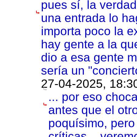
pues sí, la verd
una entrada lo ha
importa poco la ex
hay gente a la qu
dio a esa gente m
sería un "conciert
27-04-2025, 18:3
... por eso cho
antes que el otr
poquísimo, pero
críticas... vere