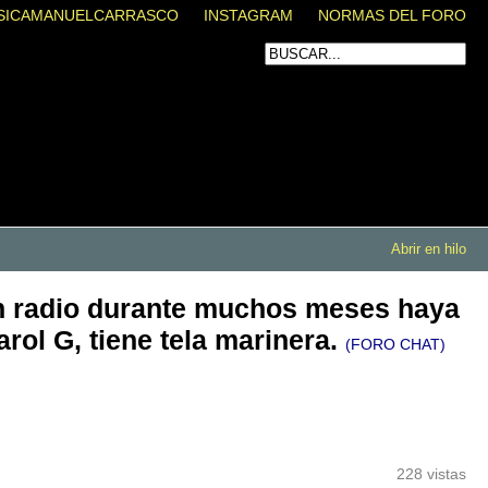
SICAMANUELCARRASCO
INSTAGRAM
NORMAS DEL FORO
Abrir en hilo
en radio durante muchos meses haya
rol G, tiene tela marinera.
(FORO CHAT)
228 vistas