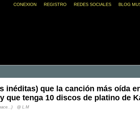
CONEXION
REGISTRO
REDES SOCIALES
BLOG MU
 inéditas) que la canción más oída 
y que tenga 10 discos de platino de Ka
hace...)
@ L.M