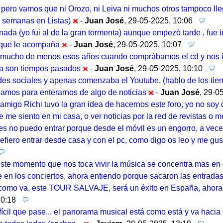
, pero vamos que ni Orozo, ni Leiva ni muchos otros tampoco l
 7 semanas en Listas)
-
Juan José
,
29-05-2025, 10:06
nada (yo fui al de la gran tormenta) aunque empezó tarde , fue 
o que le acompaña
-
Juan José
,
29-05-2025, 10:07
 mucho de menos esos años cuando comprábamos el cd y nos i
ya son tiempos pasados
-
Juan José
,
29-05-2025, 10:10
edes sociales y apenas comenzaba el Youtube, (hablo de los tie
bamos para enterarnos de algo de noticias
-
Juan José
,
29-05
 amigo Richi tuvo la gran idea de hacernos este foro, yo no so
e me siento en mi casa, o ver noticias por la red de revistas o
es no puedo entrar porque desde el móvil es un engorro, a vece
refiero entrar desde casa y con el pc, como digo os leo y me gu
ste momento que nos toca vivir la música se concentra mas en e
e en los conciertos, ahora entiendo porque sacaron las entradas
e como va, este TOUR SALVAJE, será un éxito en España, ahora
10:18
 difícil que pase... el panorama musical está como está y va hacia