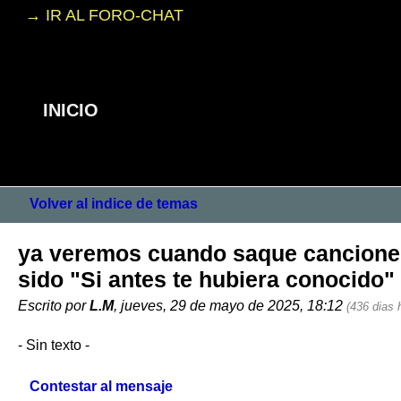
→ IR AL FORO-CHAT
INICIO
Volver al indice de temas
ya veremos cuando saque canciones
sido "Si antes te hubiera conocido" 
Escrito por
L.M
, jueves, 29 de mayo de 2025, 18:12
(436 dias 
- Sin texto -
Contestar al mensaje