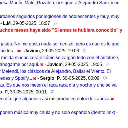
nesa Martín, Malú, Rozalen, ni siquiera Alejandro Sanz y un
 urbanos seguidos por legiones de adolescentes y muy, muy
-
L.M
,
29-05-2025, 18:07
uchos meses haya sido "Si antes te hubiera conocido" y
n jajaja. No me gusta nada ser cenizo, pero es que es lo que
n los...
-
Javicm
,
29-05-2025, 19:03
ro me da mucho coraje cómo se cargan todo con el autotune,
sahogarme por aquí.
-
Javicm
,
29-05-2025, 19:05
Melendi, los clásicos de Alejandro, Bailar el Viento, El
des y Spotify...
-
Sergio_P
,
30-05-2025, 00:09
s. Es que nos meten el raca raca día y noche y uno se va
io_P
,
30-05-2025, 00:11
 en día, que algunos casi me producen dolor de cabeza
-
ponen música muy chula y no solo española (dentro link)
-