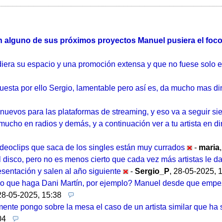
n alguno de sus próximos proyectos Manuel pusiera el foco
diera su espacio y una promoción extensa y que no fuese solo e
uesta por ello Sergio, lamentable pero así es, da mucho mas din
evos para las plataformas de streaming, y eso va a seguir si
cho en radios y demás, y a continuación ver a tu artista en dir
ideoclips que saca de los singles están muy currados
-
maria
disco, pero no es menos cierto que cada vez más artistas le da
esentación y salen al año siguiente
-
Sergio_P
,
28-05-2025, 
lo que haga Dani Martín, por ejemplo? Manuel desde que empezó
28-05-2025, 15:38
nte pongo sobre la mesa el caso de un artista similar que ha 
04