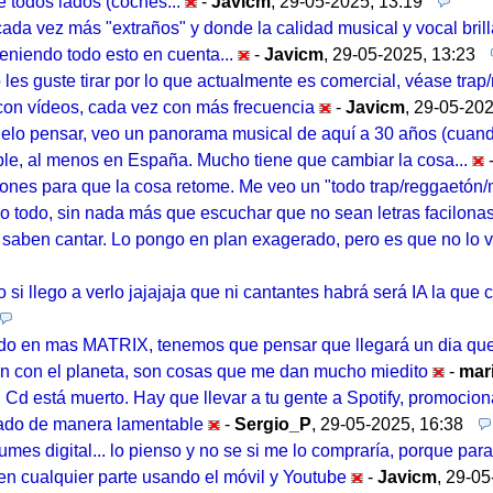
 todos lados (coches...
-
Javicm
,
29-05-2025, 13:19
s cada vez más "extraños" y donde la calidad musical y vocal bril
teniendo todo esto en cuenta...
-
Javicm
,
29-05-2025, 13:23
o les guste tirar por lo que actualmente es comercial, véase trap
s con vídeos, cada vez con más frecuencia
-
Javicm
,
29-05-202
suelo pensar, veo un panorama musical de aquí a 30 años (cuand
le, al menos en España. Mucho tiene que cambiar la cosa...
ciones para que la cosa retome. Me veo un "todo trap/reggaetón
 todo, sin nada más que escuchar que no sean letras facilonas.
no saben cantar. Lo pongo en plan exagerado, pero es que no l
i llego a verlo jajajaja que ni cantantes habrá será IA la que ca
ndo en mas MATRIX, tenemos que pensar que llegará un dia qu
n con el planeta, son cosas que me dan mucho miedito
-
mar
Cd está muerto. Hay que llevar a tu gente a Spotify, promocionar
idado de manera lamentable
-
Sergio_P
,
29-05-2025, 16:38
bumes digital... lo pienso y no se si me lo compraría, porque p
en cualquier parte usando el móvil y Youtube
-
Javicm
,
29-05