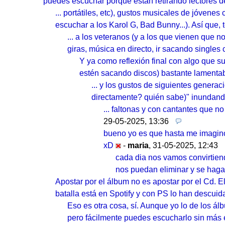
puedes escuchar porque están retirando lectores de
... portátiles, etc), gustos musicales de jóvene
escuchar a los Karol G, Bad Bunny...). Así que, 
... a los veteranos (y a los que vienen que n
giras, música en directo, ir sacando single
Y ya como reflexión final con algo que 
estén sacando discos) bastante lamentab
... y los gustos de siguientes genera
directamente? quién sabe)" inundando
... faltonas y con cantantes que 
29-05-2025, 13:36
bueno yo es que hasta me imagino s
xD
-
maria
,
31-05-2025, 12:43
cada dia nos vamos convirtie
nos puedan eliminar y se haga
Apostar por el álbum no es apostar por el Cd. El 
batalla está en Spotify y con PS lo han descu
Eso es otra cosa, sí. Aunque yo lo de los ál
pero fácilmente puedes escucharlo sin más 