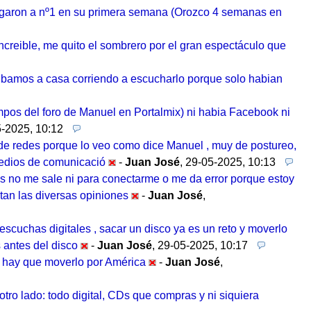
legaron a nº1 en su primera semana (Orozco 4 semanas en
increible, me quito el sombrero por el gran espectáculo que
bamos a casa corriendo a escucharlo porque solo habian
mpos del foro de Manuel en Portalmix) ni habia Facebook ni
-2025, 10:12
y de redes porque lo veo como dice Manuel , muy de postureo,
 medios de comunicació
-
Juan José
,
29-05-2025, 10:13
s no me sale ni para conectarme o me da error porque estoy
stan las diversas opiniones
-
Juan José
,
scuchas digitales , sacar un disco ya es un reto y moverlo
 antes del disco
-
Juan José
,
29-05-2025, 10:17
 hay que moverlo por América
-
Juan José
,
 otro lado: todo digital, CDs que compras y ni siquiera