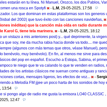
niles estarán en tu línea. Ni Manuel, Orozco, los dos Pablos, Va
comen una rosca en Spotyfi
-
L.M
,
29-05-2025, 17:58
alzador. Los que dominan en estas plataformas son los generos
Bisbal del 2002( que tuvo éxito con las canciones navideñas,
nes inéditas) que la canción más oída en radio durante m
e Karol G, tiene tela marinera.
-
L.M
,
29-05-2025, 18:12
 un vistazo a mis anteriores post) y... qué deprimente, la virge
ca que soy, me da mucha rabia hacia donde va todo.... me queda
e siempre (algunos con más temas que otros, véase Manuel), pe
endo benévolo, muy benévolo). En fin, al menos me sirve para de
ásicos del pop en español. Escucho a Estopa, Sabina, el primer 
ampoco te niego que te va calando lo que te venden en radios, re
des de los artistas clásicos me suenan como antiguas y rancia
iones cortas, mensajes ligeros, les efectos de voz...
-
Serg
lviendo a Melodía FM jjjee un poco harta de los sonidos de hoy
, 13:54
e si pongo algo de radio me gusta la emisora LO40 CLASSIC , 
2025, 12:47