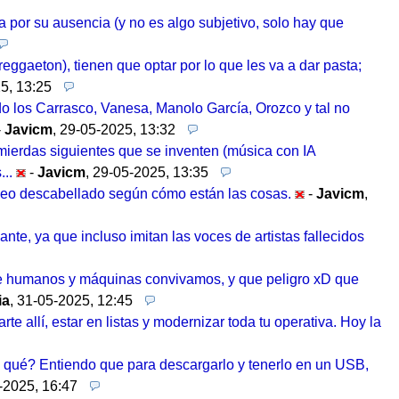
la por su ausencia (y no es algo subjetivo, solo hay que
/reggaeton), tienen que optar por lo que les va a dar pasta;
5, 13:25
o los Carrasco, Vanesa, Manolo García, Orozco y tal no
-
Javicm
,
29-05-2025, 13:32
/mierdas siguientes que se inventen (música con IA
..
-
Javicm
,
29-05-2025, 13:35
o veo descabellado según cómo están las cosas.
-
Javicm
,
nte, ya que incluso imitan las voces de artistas fallecidos
e humanos y máquinas convivamos, y que peligro xD que
ia
,
31-05-2025, 12:45
te allí, estar en listas y modernizar toda tu operativa. Hoy la
ara qué? Entiendo que para descargarlo y tenerlo en un USB,
-2025, 16:47