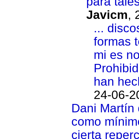
para tale
Javicm
,
... disc
formas t
mi es no
Prohibi
han hec
24-06-2
Dani Martín 
como mínimo
cierta reper