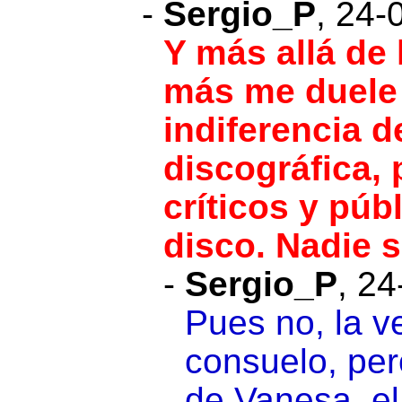
-
Sergio_P
,
24-
Y más allá de 
más me duele 
indiferencia d
discográfica,
críticos y púb
disco. Nadie s
-
Sergio_P
,
24
Pues no, la v
consuelo, per
de Vanesa, el