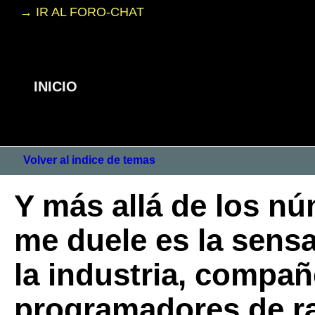
→ IR AL FORO-CHAT
INICIO
Volver al indice de temas
Y más allá de los nú
me duele es la sensa
la industria, compañ
programadores de rad