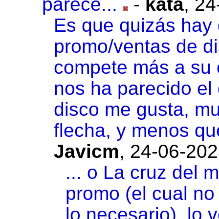
parece...
-
kata
,
24
Es que quizás hay 
promo/ventas de dis
compete más a su c
nos ha parecido el 
disco me gusta, m
flecha, y menos que 
Javicm
,
24-06-202
... o La cruz del
promo (el cual no
lo necesario), lo 