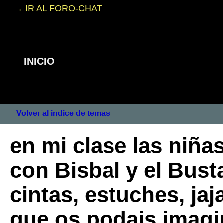
→ IR AL FORO-CHAT
INICIO
Volver al indice de temas
en mi clase las niña
con Bisbal y el Bust
cintas, estuches, ja
que os podais imagi