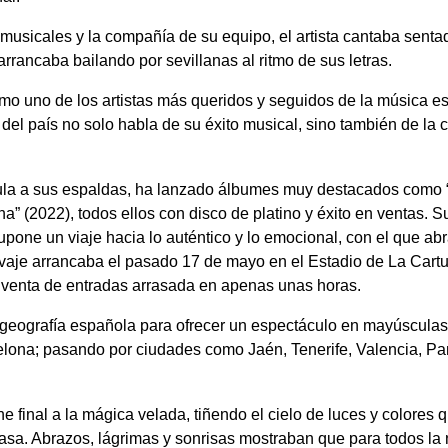
 musicales y la compañía de su equipo, el artista cantaba senta
arrancaba bailando por sevillanas al ritmo de sus letras.
mo uno de los artistas más queridos y seguidos de la música e
 del país no solo habla de su éxito musical, sino también de la
mula a sus espaldas, ha lanzado álbumes muy destacados como “
a” (2022), todos ellos con disco de platino y éxito en ventas. 
upone un viaje hacia lo auténtico y lo emocional, con el que a
Salvaje arrancaba el pasado 17 de mayo en el Estadio de La Cartu
 venta de entradas arrasada en apenas unas horas.
 geografía española para ofrecer un espectáculo en mayúsculas
arcelona; pasando por ciudades como Jaén, Tenerife, Valencia, P
che final a la mágica velada, tiñendo el cielo de luces y colores 
casa. Abrazos, lágrimas y sonrisas mostraban que para todos la