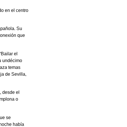
do en el centro
spañola. Su
 conexión que
Bailar el
Su undécimo
braza temas
ja de Sevilla,
, desde el
amplona o
que se
 noche había