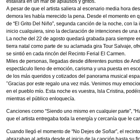
estallara en un mar de aplausos y gritos.
A pesar de que el artista saliera al escenario media hora des
demora les había merecido la pena. Desde el momento en que
de “El Grito Del Niño”, segunda canción de la noche, con la
inicio cualquiera, sino la declaración de intenciones de una
La noche del 22 de agosto quedará grabada para siempre en
tierra natal como parte de su aclamada gira Tour Salvaje, of
se sintió en cada rincón del Recinto Ferial El Carmen.
Miles de personas, llegadas desde diferentes puntos de Anda
espectáculo lleno de emoción, carisma y una puesta en esc
de los más queridos y cotizados del panorama musical espa
"Gracias por este regalo una vez más. Venimos muy emocion
en el pueblo mío. Esta noche es vuestra, Isla Cristina, podé
mientras el público enloquecía.
Canciones como “Siendo uno mismo en cualquier parte”, “Ha
que el artista entregaba toda la energía y cercanía que le car
Cuando llegó el momento de “No Dejes de Soñar”, el recinto 
abrazaban al artista desde el inicio de la canción hasta su fin