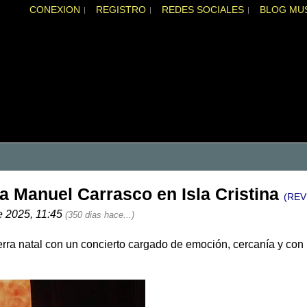
CONEXION
REGISTRO
REDES SOCIALES
BLOG MU
 Manuel Carrasco en Isla Cristina
(REV
e 2025, 11:45
(350 dias hace...)
 tierra natal con un concierto cargado de emoción, cercanía y co