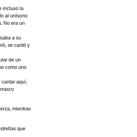
e incluso la
lo al unísono
a. No era un
esaba a su
ió, se cantó y
utar de un
nse como uno
cantar aquí,
arrasco
erza, mientras
strellas que