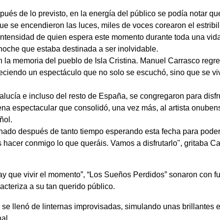
pués de lo previsto, en la energía del público se podía notar qu
 se encendieron las luces, miles de voces corearon el estribil
 intensidad de quien espera este momento durante toda una vid
 noche que estaba destinada a ser inolvidable.
 la memoria del pueblo de Isla Cristina. Manuel Carrasco regr
reciendo un espectáculo que no solo se escuchó, sino que se viv
lucía e incluso del resto de España, se congregaron para disfr
ena espectacular que consolidó, una vez más, al artista onube
ñol.
ado después de tanto tiempo esperando esta fecha para poder 
is hacer conmigo lo que queráis. Vamos a disfrutarlo", gritaba C
y que vivir el momento”, “Los Sueños Perdidos” sonaron con fu
acteriza a su tan querido público.
se llenó de linternas improvisadas, simulando unas brillantes e
al.