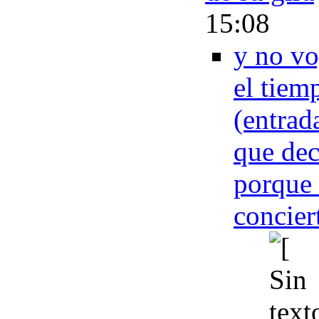
15:08
y no vo
el tiem
(entrad
que dec
porque 
concier