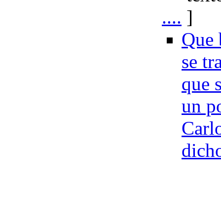
....
Que b
se tr
que s
un po
Carl
dicho