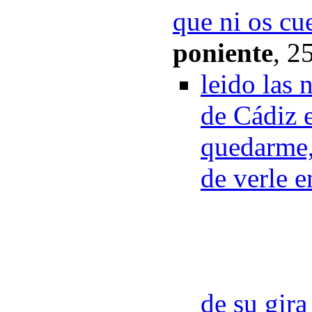
que ni os cu
poniente
,
25
leido las
de Cádiz e
quedarme, 
de verle e
de su gira