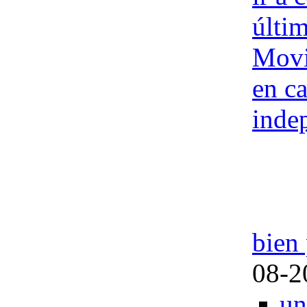
últim
Movi
en ca
inde
bien 
08-2
un