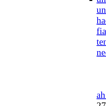
un
ha
fi
te
ne
ah
27