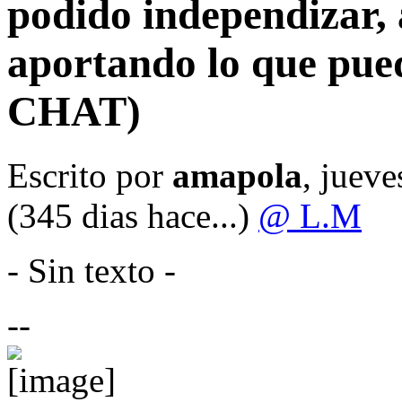
podido independizar, a
aportando lo que pue
CHAT)
Escrito por
amapola
, juev
(345 dias hace...)
@ L.M
- Sin texto -
--