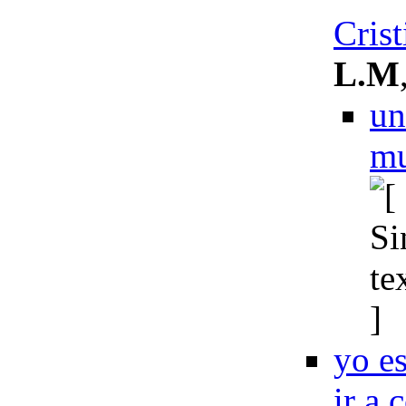
Crist
L.M
un
mu
yo e
ir a 