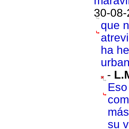
maravil
30-08-
que n
atrev
ha he
urban
-
L.
Eso
com
más
su v