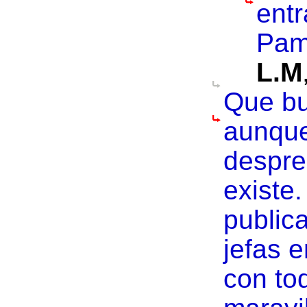
entr
Pam
L.M
Que bu
aunque
despre
existe
public
jefas e
con to