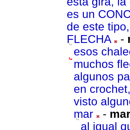
esta gira, l
es un CONC
de este ti
FLECHA
-
esos chale
muchos flec
algunos par
en crochet,
visto algu
mar
-
mar
al igual 