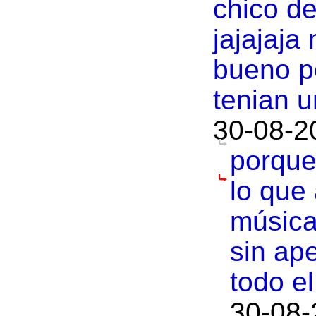
chico de
jajajaja
bueno p
tenian 
30-08-2
porque
lo que 
música
sin ap
todo e
30-08-