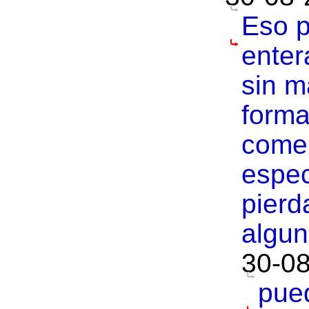
Eso p
enter
sin m
forma
comen
espec
pierd
algun
30-08
pue