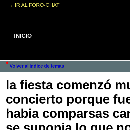
→ IR AL FORO-CHAT
INICIO
Volver al indice de temas
la fiesta comenzó m
concierto porque fue
habia comparsas can
se suponia lo que no