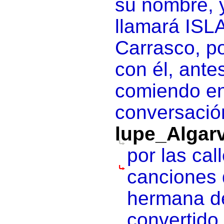
su nombre, 
llamará ISL
Carrasco, p
con él, ante
comiendo en 
conversación
lupe_Algar
por las cal
canciones d
hermana dec
convertido