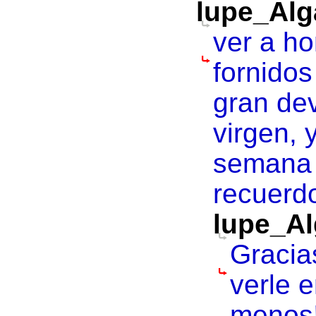
lupe_Alg
ver a h
fornidos
gran de
virgen, 
semana 
recuerd
lupe_Al
Gracia
verle e
menos!