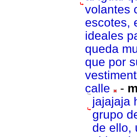
volantes 
escotes, 
ideales pa
queda mu
que por s
vestimenta
calle
-
m
jajajaja
grupo d
de ello,