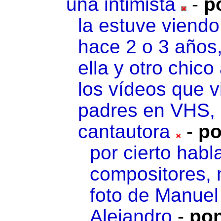
una intimista
-
p
la estuve viend
hace 2 o 3 años,
ella y otro chico
los vídeos que v
padres en VHS, e
cantautora
-
po
por cierto hab
compositores, n
foto de Manuel
Alejandro
-
pon