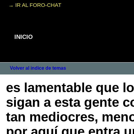
→ IR AL FORO-CHAT
INICIO
Volver al indice de temas
es lamentable que l
sigan a esta gente c
tan mediocres, meno
por aquí que entra 