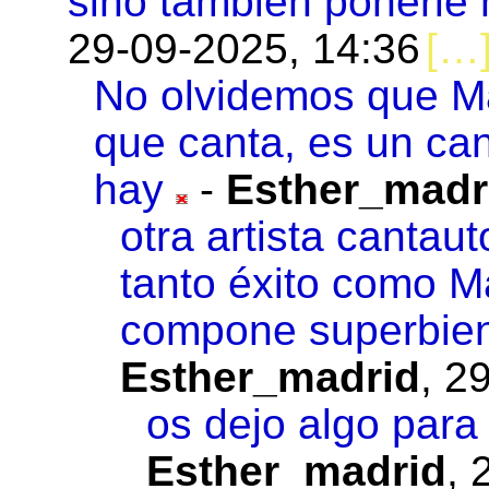
sino también ponerle
29-09-2025, 14:36
No olvidemos que Ma
que canta, es un can
hay
-
Esther_madr
otra artista cantau
tanto éxito como M
compone superbie
Esther_madrid
,
29
os dejo algo para
Esther_madrid
,