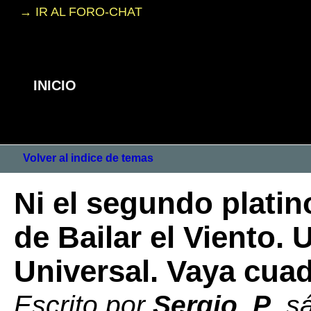
→ IR AL FORO-CHAT
INICIO
Volver al indice de temas
Ni el segundo platin
de Bailar el Viento.
Universal. Vaya cuad
Escrito por
Sergio_P
, s