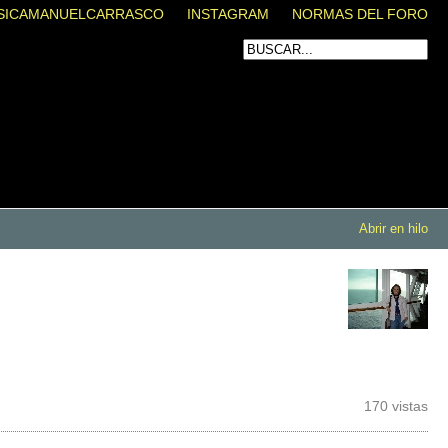
SICAMANUELCARRASCO
INSTAGRAM
NORMAS DEL FORO
Abrir en hilo
170 vistas