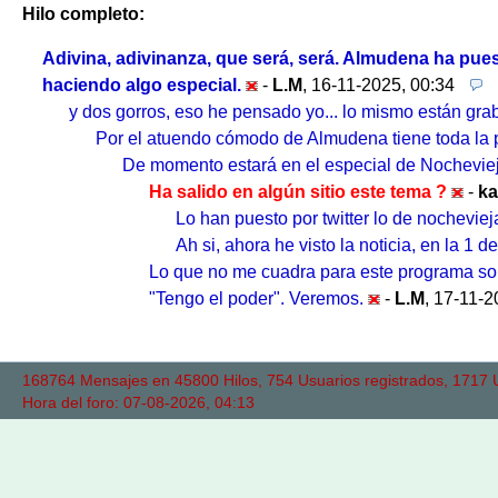
Hilo completo:
Adivina, adivinanza, que será, será. Almudena ha puest
haciendo algo especial.
-
L.M
,
16-11-2025, 00:34
y dos gorros, eso he pensado yo... lo mismo están gra
Por el atuendo cómodo de Almudena tiene toda la p
De momento estará en el especial de Nocheviej
Ha salido en algún sitio este tema ?
-
ka
Lo han puesto por twitter lo de nocheviej
Ah si, ahora he visto la noticia, en la 1 de
Lo que no me cuadra para este programa son 
"Tengo el poder". Veremos.
-
L.M
,
17-11-2
168764 Mensajes en 45800 Hilos, 754 Usuarios registrados, 1717 Us
Hora del foro: 07-08-2026, 04:13