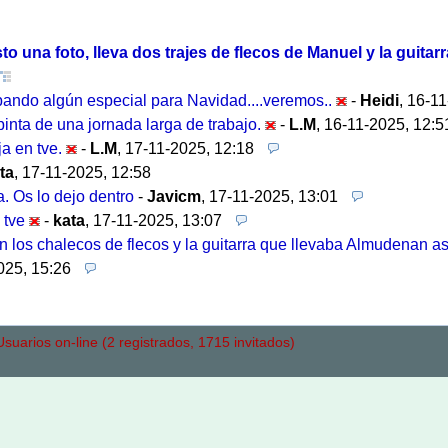
o una foto, lleva dos trajes de flecos de Manuel y la guitar
bando algún especial para Navidad....veremos..
-
Heidi
,
16-11
inta de una jornada larga de trabajo.
-
L.M
,
16-11-2025, 12:5
a en tve.
-
L.M
,
17-11-2025, 12:18
ta
,
17-11-2025, 12:58
a. Os lo dejo dentro
-
Javicm
,
17-11-2025, 13:01
 tve
-
kata
,
17-11-2025, 13:07
los chalecos de flecos y la guitarra que llevaba Almudenan así
025, 15:26
uarios on-line (2 registrados, 1715 invitados)