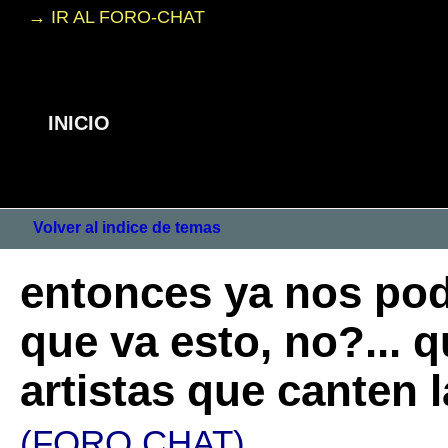
→ IR AL FORO-CHAT
INICIO
Volver al indice de temas
entonces ya nos po
que va esto, no?... 
artistas que canten 
(FORO CHAT)