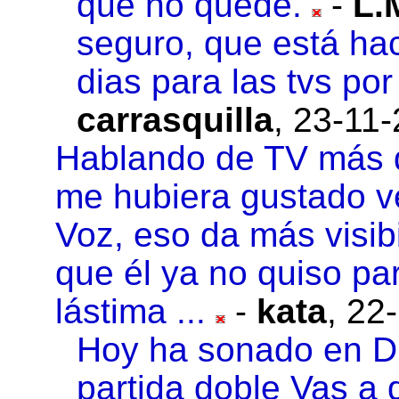
que no quede.
-
L.
seguro, que está ha
dias para las tvs por
carrasquilla
,
23-11-
Hablando de TV más 
me hubiera gustado v
Voz, eso da más visibi
que él ya no quiso pa
lástima ...
-
kata
,
22-
Hoy ha sonado en Di
partida doble Vas a 