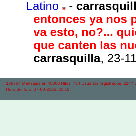
Latino
-
carrasquil
entonces ya nos 
va esto, no?... qu
que canten las n
carrasquilla
,
23-11
168764 Mensajes en 45800 Hilos, 754 Usuarios registrados, 2147 Us
Hora del foro: 07-08-2026, 23:19