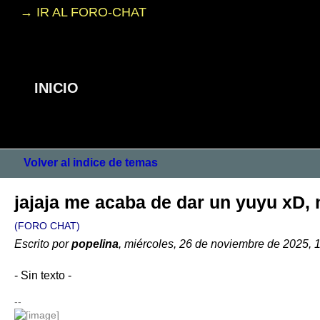
→ IR AL FORO-CHAT
INICIO
Volver al indice de temas
jajaja me acaba de dar un yuyu xD, n
(FORO CHAT)
Escrito por
popelina
, miércoles, 26 de noviembre de 2025, 
- Sin texto -
--