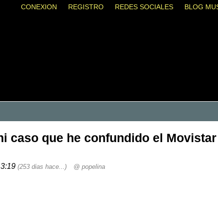
CONEXION
REGISTRO
REDES SOCIALES
BLOG MU
i caso que he confundido el Movistar c
13:19
(253 dias hace...)
@ popelina