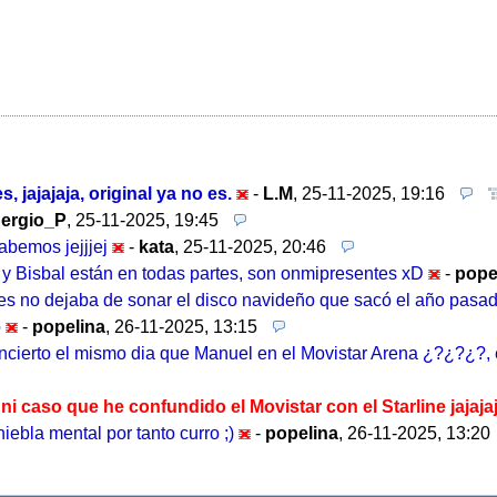
, jajajaja, original ya no es.
-
L.M
,
25-11-2025, 19:16
ergio_P
,
25-11-2025, 19:45
abemos jejjjej
-
kata
,
25-11-2025, 20:46
 y Bisbal están en todas partes, son onmipresentes xD
-
pope
 no dejaba de sonar el disco navideño que sacó el año pasado 
o
-
popelina
,
26-11-2025, 13:15
oncierto el mismo dia que Manuel en el Movistar Arena ¿?¿?¿?, 
ni caso que he confundido el Movistar con el Starline jajaja
iebla mental por tanto curro ;)
-
popelina
,
26-11-2025, 13:20