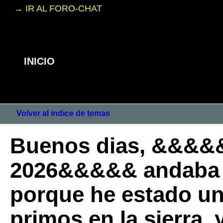
→ IR AL FORO-CHAT
INICIO
Volver al indice de temas
Buenos dias, &&&&
2026&&&&& andaba 
porque he estado un
primos en la sierra,