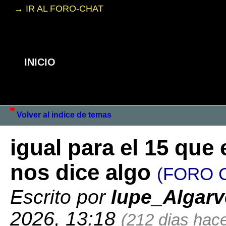
→ IR AL FORO-CHAT
INICIO
Volver al indice de temas
igual para el 15 que
nos dice algo
(FORO 
Escrito por
lupe_Algarv
2026, 13:18
(212 dias hace