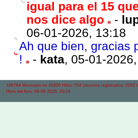
igual para el 15 qu
nos dice algo
-
lu
06-01-2026, 13:18
Ah que bien, gracias p
!
-
kata
,
05-01-2026,
168764 Mensajes en 45800 Hilos, 754 Usuarios registrados, 2282 Us
Hora del foro: 06-08-2026, 20:24