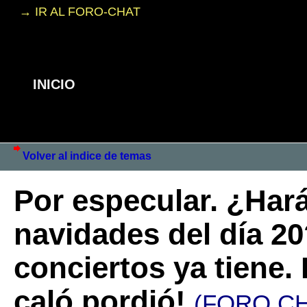
→ IR AL FORO-CHAT
INICIO
Volver al indice de temas
Por especular. ¿Hará
navidades del día 20
conciertos ya tiene
caló pordió!
(FORO CH