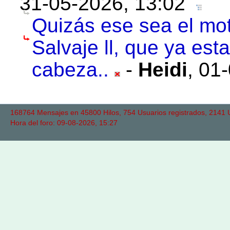
31-05-2026, 13:02
Quizás ese sea el mot
Salvaje ll, que ya es
cabeza..
-
Heidi
,
01-
168764 Mensajes en 45800 Hilos, 754 Usuarios registrados, 2141 Us
Hora del foro: 09-08-2026, 15:27