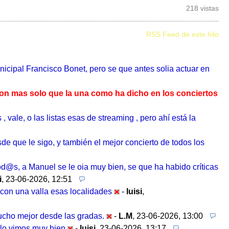
218 vistas
RSS Feed de este hilo
nicipal Francisco Bonet, pero se que antes solia actuar en
aron mas solo que la una como ha dicho en los conciertos
 vale, o las listas esas de streaming , pero ahí está la
de que le sigo, y también el mejor concierto de todos los
d@s, a Manuel se le oia muy bien, se que ha habido críticas
i
,
23-06-2026, 12:51
 con una valla esas localidades
-
luisi
,
ucho mejor desde las gradas.
-
L.M
,
23-06-2026, 13:00
s lo vimos muy bien
-
luisi
,
23-06-2026, 13:17