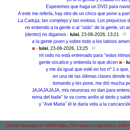
Esperemos que haga un DVD para navi
A este me refería, hay otro de un chico que pone a p
La Cartuja, tan complejo y tan exitoso. Los prejuicios 
no entiendo a la gente o al "oido" de la gente, un a
(dentro) no digamos
-
luisi
,
23-06-2026, 13:21
a la gente joven y sobre todo a los latinos amer
-
luisi
,
23-06-2026, 13:25
mi oido no está entrenado para "estos ritmo
gente vocalice y entienda lo que dicen
-
lu
y me da igual que esté en los nº 1 o que,
en una de las últimas clases donde t
tomando y les pone, me dió mucha pe
JAJAJAJAJA, mis neuronas no dan para entender, s
reina del baile" le va como anillo al dedo y sald
y "Ave María" él le daría vida a la cancanción
168764 Mensajes en 45800 Hilos, 754 Usuarios registrados, 2240 Us