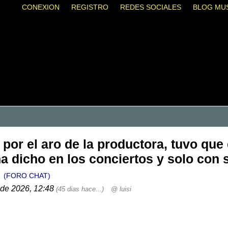
CONEXION
REGISTRO
REDES SOCIALES
BLOG MU
 por el aro de la productora, tuvo qu
a dicho en los conciertos y solo con 
y
(FORO CHAT)
 de 2026, 12:48
(45 dias hace...)
@ luisi