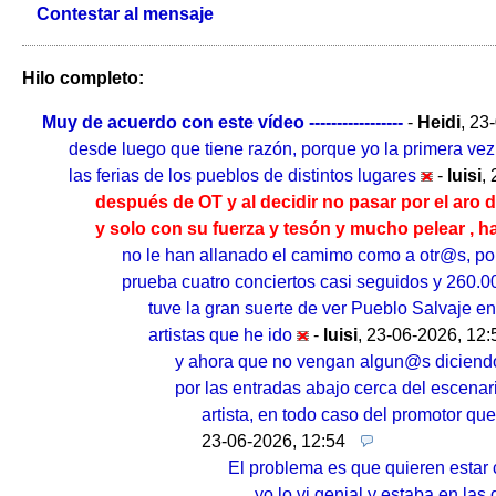
Contestar al mensaje
Hilo completo:
Muy de acuerdo con este vídeo -----------------
-
Heidi
,
23-
desde luego que tiene razón, porque yo la primera vez 
las ferias de los pueblos de distintos lugares
-
luisi
,
después de OT y al decidir no pasar por el aro
y solo con su fuerza y tesón y mucho pelear , h
no le han allanado el camimo como a otr@s, por e
prueba cuatro conciertos casi seguidos y 260.
tuve la gran suerte de ver Pueblo Salvaje en
artistas que he ido
-
luisi
,
23-06-2026, 12:
y ahora que no vengan algun@s diciendo 
por las entradas abajo cerca del escena
artista, en todo caso del promotor qu
23-06-2026, 12:54
El problema es que quieren estar 
yo lo vi genial y estaba en las