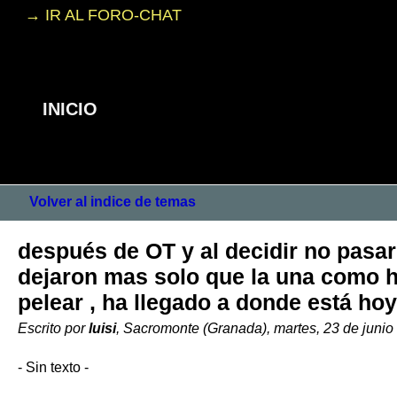
→ IR AL FORO-CHAT
INICIO
Volver al indice de temas
después de OT y al decidir no pasar
dejaron mas solo que la una como h
pelear , ha llegado a donde está ho
Escrito por
luisi
, Sacromonte (Granada), martes, 23 de junio
- Sin texto -