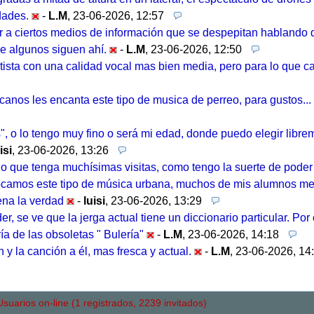
dades.
-
L.M
,
23-06-2026, 12:57
arir a ciertos medios de información que se despepitan habland
de algunos siguen ahí.
-
L.M
,
23-06-2026, 12:50
rtista con una calidad vocal mas bien media, pero para lo que cant
icanos les encanta este tipo de musica de perreo, para gustos...
s", o lo tengo muy fino o será mi edad, donde puedo elegir libr
isi
,
23-06-2026, 13:26
 o que tenga muchísimas visitas, como tengo la suerte de poder e
ocamos este tipo de música urbana, muchos de mis alumnos me 
na la verdad
-
luisi
,
23-06-2026, 13:29
e ve que la jerga actual tiene un diccionario particular. Por otr
ría de las obsoletas " Bulería"
-
L.M
,
23-06-2026, 14:18
 y la canción a él, mas fresca y actual.
-
L.M
,
23-06-2026, 14
uarios on-line (1 registrados, 2239 invitados)