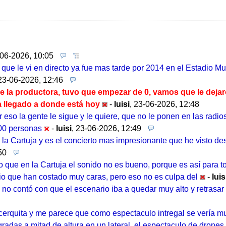
06-2026, 10:05
que le vi en directo ya fue mas tarde por 2014 en el Estadio Mu
23-06-2026, 12:46
 de la productora, tuvo que empezar de 0, vamos que le dej
a llegado a donde está hoy
-
luisi
,
23-06-2026, 12:48
so la gente le sigue y le quiere, que no le ponen en las radios ,
000 personas
-
luisi
,
23-06-2026, 12:49
 la Cartuja y es el concierto mas impresionante que he visto des
50
que en la Cartuja el sonido no es bueno, porque es así para to
rio que han costado muy caras, pero eso no es culpa del
-
luis
e no contó con que el escenario iba a quedar muy alto y retrasar
cerquita y me parece que como espectaculo intregal se vería m
 gradas a mitad de altura en un lateral, el espectaculo de drone