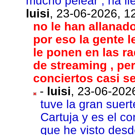
mucho pelear , ha l
luisi
,
23-06-2026, 1
no le han allanad
por eso la gente l
le ponen en las rad
de streaming , per
conciertos casi s
-
luisi
,
23-06-2026
tuve la gran suer
Cartuja y es el c
que he visto desd