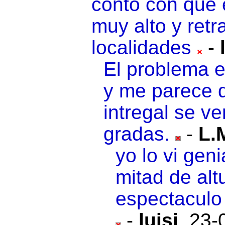
contó con que 
muy alto y retr
localidades
-
El problema e
y me parece 
intregal se v
gradas.
-
L.
yo lo vi gen
mitad de altu
espectaculo
-
luisi
,
23-