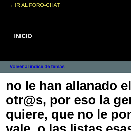
→ IR AL FORO-CHAT
INICIO
Volver al indice de temas
no le han allanado 
otr@s, por eso la gen
quiere, que no le pon
vale, o las listas es