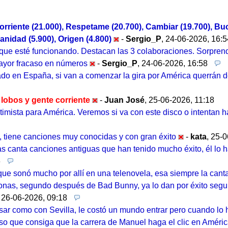
rriente (21.000), Respetame (20.700), Cambiar (19.700), Buch
nidad (5.900), Origen (4.800)
-
Sergio_P
,
24-06-2026, 16:
 que esté funcionando. Destacan las 3 colaboraciones. Sorpre
mayor fracaso en números
-
Sergio_P
,
24-06-2026, 16:58
tado en España, si van a comenzar la gira por América querrán d
n lobos y gente corriente
-
Juan José
,
25-06-2026, 11:18
optimista para América. Veremos si va con este disco o intentan
, tiene canciones muy conocidas y con gran éxito
-
kata
,
25-0
s canta canciones antiguas que han tenido mucho éxito, él lo 
6
que sonó mucho por allí en una telenovela, esa siempre la cant
nas, segundo después de Bad Bunny, ya lo dan por éxito seguro, 
,
26-06-2026, 09:18
ar como con Sevilla, le costó un mundo entrar pero cuando lo hi
so que consiga que la carrera de Manuel haga el clic en Améric