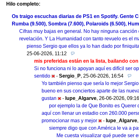
Hilo completo:
Os traigo escuchas diarias de PS1 en Spotify. Gente Co
Rumba (9.500), Sombra (7.600), Polaroids (6.500), Huma
Cifras muy bajas en general. No hay ninguna canción
revelación. Y La Humanidad con tanto revuelo es el 
pienso Sergio que ellos ya lo han dado por finiqui
25-06-2026, 11:12
mis preferidas están en la lista, bailando co
Si no funciona ni lo apoyan aquí es difícil ser 
sentido
-
Sergio_P
,
25-06-2026, 16:54
Yo también pienso que sería lo mejor Sergio
bueno en sus conciertos aparte de las nueva
gustan
-
lupe_Algarve
,
26-06-2026, 09:1
por ejemplo la de Que Bonito es Querer 
aquí con llenar un estadio con 260.000 perso
promocionar mas y mejor
-
lupe_Algarve
siempre digo que con América le va a pas
Me cuesta visualizar qué puede ser e