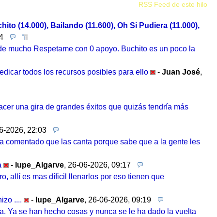
RSS Feed de este hilo
ito (14.000), Bailando (11.600), Oh Si Pudiera (11.000),
54
nde mucho Respetame con 0 apoyo. Buchito es un poco la
edicar todos los recursos posibles para ello
-
Juan José
,
 hacer una gira de grandes éxitos que quizás tendría más
6-2026, 22:03
ha comentado que las canta porque sabe que a la gente les
a
-
lupe_Algarve
,
26-06-2026, 09:17
allí es mas díficil llenarlos por eso tienen que
zo ....
-
lupe_Algarve
,
26-06-2026, 09:19
a. Ya se han hecho cosas y nunca se le ha dado la vuelta