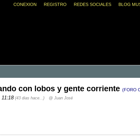
CONEXION
REGISTRO
REDES SOCIALES
BLOG MU
ilando con lobos y gente corriente
(FORO 
, 11:18
(43 dias hace...)
@ Juan José