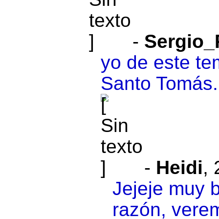
-
Sergio_
yo de este te
Santo Tomás..
-
Heidi
,
Jejeje muy b
razón, vere