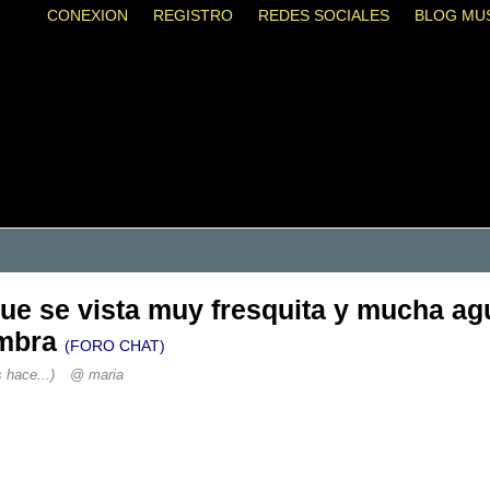
CONEXION
REGISTRO
REDES SOCIALES
BLOG MU
que se vista muy fresquita y mucha ag
ombra
(FORO CHAT)
s hace...)
@ maria