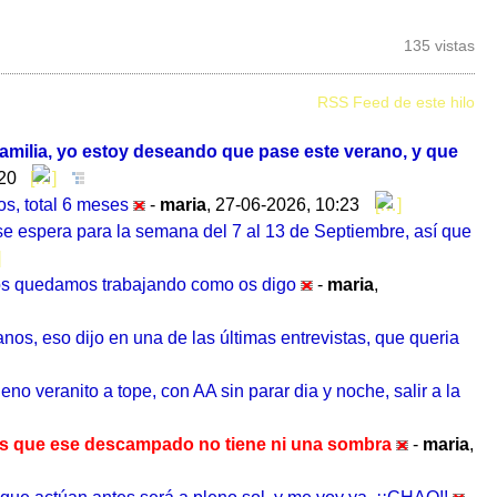
135 vistas
RSS Feed de este hilo
amilia, yo estoy deseando que pase este verano, y que
:20
s, total 6 meses
-
maria
,
27-06-2026, 10:23
e espera para la semana del 7 al 13 de Septiembre, así que
 nos quedamos trabajando como os digo
-
maria
,
nos, eso dijo en una de las últimas entrevistas, que queria
o veranito a tope, con AA sin parar dia y noche, salir a la
eos que ese descampado no tiene ni una sombra
-
maria
,
que actúan antes será a pleno sol, y me voy ya, ¡¡CHAO!!
-