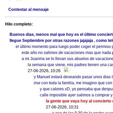
Contestar al mensaje
Hilo completo:
Buenos dias, menos mal que hoy es el último conciert
llegue Septiembre por otras razones jajajaja , como tel
el último momento para luego poder coger el permiso 
este año no salimos de vacaciones mas que nada p
a mi Juanma se lo llevan sus abuelos de vacacione
la semana que viene, mis padres tienen una ca
27-06-2026, 10:26
y Manuel estará deseando pasar unos dias tra
irse con toda la familia, me imagino que co
y que calores xD, yo pensaba que después
calle imposible ayer salimos a comprar 
la gente que vaya hoy al conciert
27-06-2026, 10:31
a eso de las 9,30 de la noche cua