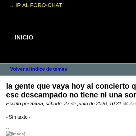
→ IR AL FORO-CHAT
INICIO
Volver al indice de temas
la gente que vaya hoy al concierto 
ese descampado no tiene ni una s
Escrito por
maria
, sábado, 27 de junio de 2026, 10:31
(40 dia
- Sin texto -
--