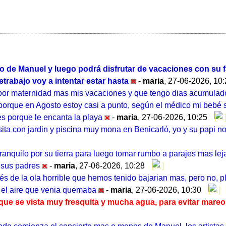
o de Manuel y luego podrá disfrutar de vacaciones con su f
etrabajo voy a intentar estar hasta
-
maria
,
27-06-2026, 10
por maternidad mas mis vacaciones y que tengo dias acumulado
orque en Agosto estoy casi a punto, según el médico mi bebé s
s porque le encanta la playa
-
maria
,
27-06-2026, 10:25
sita con jardin y piscina muy mona en Benicarló, yo y su papi
nquilo por su tierra para luego tomar rumbo a parajes mas leja
n sus padres
-
maria
,
27-06-2026, 10:28
 de la ola horrible que hemos tenido bajarian mas, pero no, plen
y el aire que venia quemaba
-
maria
,
27-06-2026, 10:30
o que se vista muy fresquita y mucha agua, para evitar mar
ndo comienza el concierto mas o menos de Manuel, los artistas 