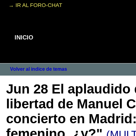
→ IR AL FORO-CHAT
INICIO
Volver al indice de temas
Jun 28 El aplaudido
libertad de Manuel 
concierto en Madrid
femenino, ¿y?"
(MULT