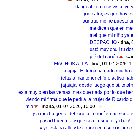
da igual como se vista, yo 
que calor, es que hoy e
aunque me he puesto un
me dicen que en med
mal que mi niño ya e
DESPACHO
-
tina
,
está muy chuli tu de
pié del cañón
-
ca
MACHOS ALFA
-
tina
,
01-07-2026, 1
Jajajaja. El tema ha dado mucho d
jefas a mantener el foro activo ha
jajajaja, desde luego que sí, tota
está muy bien las ventas, mas que nada por lo que h
viendo mi firma que le pedí a la mujer de Ricardo 
mia
-
maria
,
01-07-2026, 10:00
y a mucha gente del foro la conocí en person
pasad buen dia y que sea fresquito, ¡¡chao!!
y yo estaba allí, y te conocí en ese concier