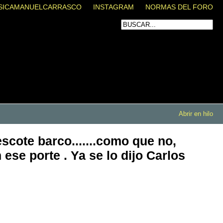
SICAMANUELCARRASCO
INSTAGRAM
NORMAS DEL FORO
Abrir en hilo
scote barco.......como que no,
ese porte . Ya se lo dijo Carlos