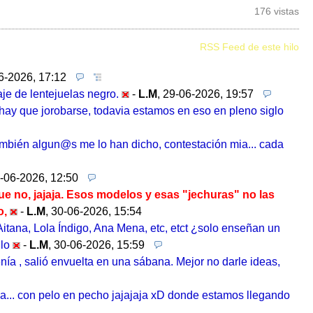
176 vistas
RSS Feed de este hilo
6-2026, 17:12
aje de lentejuelas negro.
-
L.M
,
29-06-2026, 19:57
hay que jorobarse, todavia estamos en eso en pleno siglo
también algun@s me lo han dicho, contestación mia... cada
-06-2026, 12:50
ue no, jajaja. Esos modelos y esas "jechuras" no las
o,
-
L.M
,
30-06-2026, 15:54
itana, Lola Índigo, Ana Mena, etc, etct ¿solo enseñan un
lo
-
L.M
,
30-06-2026, 15:59
nía , salió envuelta en una sábana. Mejor no darle ideas,
da... con pelo en pecho jajajaja xD donde estamos llegando