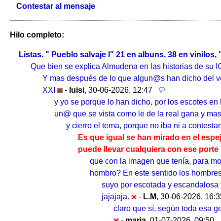
Contestar al mensaje
Hilo completo:
Listas. " Pueblo salvaje I" 21 en albuns, 38 en vinilos, 
Que bien se explica Almudena en las historias de su IG
Y mas después de lo que algun@s han dicho del ves
XXI
-
luisi
,
30-06-2026, 12:47
y yo se porque lo han dicho, por los escotes en
un@ que se vista como le de la real gana y ma
y cierro el tema, porque no iba ni a contest
Es que igual se han mirado en el espej
puede llevar cualquiera con ese porte
que con la imagen que tenía, para mo
hombro? En este sentido los hombres 
suyo por escotada y escandalosa y 
jajajaja.
-
L.M
,
30-06-2026, 16:3
claro que sí, según toda esa g
-
maria
,
01-07-2026, 09:50