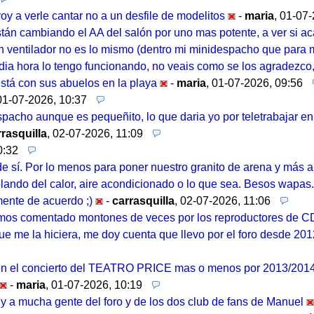
voy a verle cantar no a un desfile de modelitos
-
maria
,
01-07-
stán cambiando el AA del salón por uno mas potente, a ver si a
 ventilador no es lo mismo (dentro mi minidespacho que para m
ia hora lo tengo funcionando, no veais como se los agradezco
stá con sus abuelos en la playa
-
maria
,
01-07-2026, 09:56
01-07-2026, 10:37
spacho aunque es pequeñito, lo que daria yo por teletrabajar e
rrasquilla
,
02-07-2026, 11:09
0:32
e sí. Por lo menos para poner nuestro granito de arena y más 
blando del calor, aire acondicionado o lo que sea. Besos wapas.
lmente de acuerdo ;)
-
carrasquilla
,
02-07-2026, 11:06
emos comentado montones de veces por los reproductores de C
que me la hiciera, me doy cuenta que llevo por el foro desde 2
a en el concierto del TEATRO PRICE mas o menos por 2013/2014
-
maria
,
01-07-2026, 10:19
to y a mucha gente del foro y de los dos club de fans de Manuel