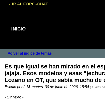
→ IR AL FORO-CHAT
INICIO
Volver al indice de temas
Es que igual se han mirado en el es
jajaja. Esos modelos y esas "jechura
Lozano en OT, que sabía mucho de 
Escrito por
L.M
, martes, 30 de junio de 2026, 15:54
(38 dias ha
- Sin texto -