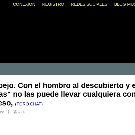
CONEXION
REGISTRO
REDES SOCIALES
BLOG MU
pejo. Con el hombro al descubierto y e
s" no las puede llevar cualquiera con 
eso,
(FORO CHAT)
ce...)
@ luisi