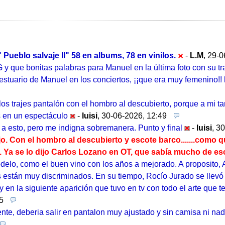
" Pueblo salvaje II" 58 en albums, 78 en vinilos.
-
L.M
,
29-0
 y que bonitas palabras para Manuel en la última foto con su tr
tuario de Manuel en los conciertos, ¡¡que era muy femenino!! 
 los trajes pantalón con el hombro al descubierto, porque a mi 
s en un espectáculo
-
luisi
,
30-06-2026, 12:49
ar a esto, pero me indigna sobremanera. Punto y final
-
luisi
,
30
o. Con el hombro al descubierto y escote barco.......como q
 . Ya se lo dijo Carlos Lozano en OT, que sabía mucho de es
delo, como el buen vino con los años a mejorado. A proposito, A
están muy discriminados. En su tiempo, Rocío Jurado se llevó 
en la siguiente aparición que tuvo en tv con todo el arte que te
5
ente, deberia salir en pantalon muy ajustado y sin camisa ni na