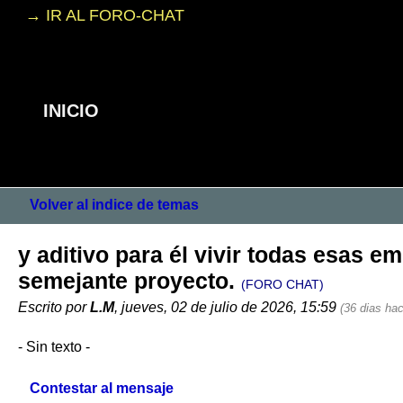
→ IR AL FORO-CHAT
INICIO
Volver al indice de temas
y aditivo para él vivir todas esas 
semejante proyecto.
(FORO CHAT)
Escrito por
L.M
, jueves, 02 de julio de 2026, 15:59
(36 dias hac
- Sin texto -
Contestar al mensaje