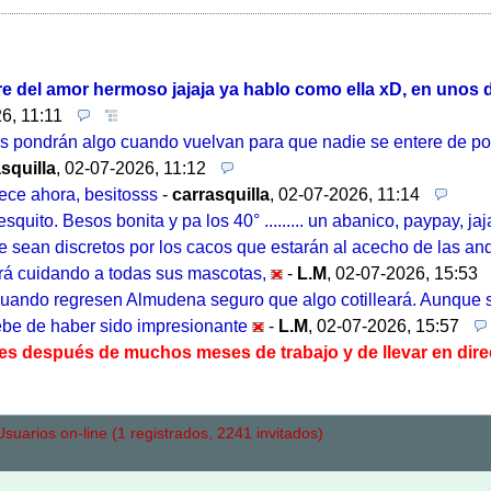
 del amor hermoso jajaja ya hablo como ella xD, en unos di
6, 11:11
nos pondrán algo cuando vuelvan para que nadie se entere de p
squilla
,
02-07-2026, 11:12
tece ahora, besitosss
-
carrasquilla
,
02-07-2026, 11:14
quito. Besos bonita y pa los 40° ......... un abanico, paypay, jaj
 sean discretos por los cacos que estarán al acecho de las and
rá cuidando a todas sus mascotas,
-
L.M
,
02-07-2026, 15:53
a. Cuando regresen Almudena seguro que algo cotilleará. Aunque
debe de haber sido impresionante
-
L.M
,
02-07-2026, 15:57
ones después de muchos meses de trabajo y de llevar en dir
uarios on-line (1 registrados, 2241 invitados)