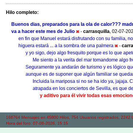
Hilo completo:
Buenos dias, preparados para la ola de calor??? madre
va a hacer este mes de Julio
-
carrasquilla
,
02-07-202
en fin que Manuel estará disfrutando con su familia, 
higuera estará ... a la sombra de una palmera
-
carra
y yo sigo, dejo algo fresquito porque es lo que ape
Me siento a la verita del mar tomandome algo fres
Seguramente ya andarán de turismo y es lógico que
aunque es de suponer que algún familiar se queda
Incluida la mariposa si no se ha ido ya, jajaj
atrapada en los conciertos de Sevilla, es que 
y aditivo para él vivir todas esas emoci
168764 Mensajes en 45800 Hilos, 754 Usuarios registrados, 2242 Us
Hora del foro: 07-08-2026, 15:15