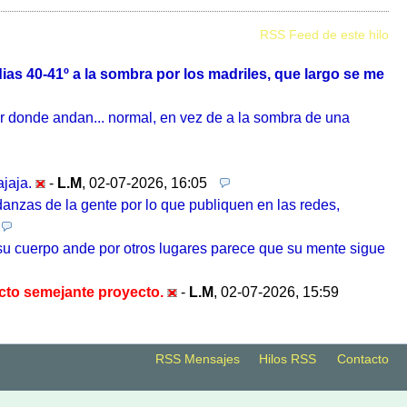
RSS Feed de este hilo
as 40-41º a la sombra por los madriles, que largo se me
or donde andan... normal, en vez de a la sombra de una
ajaja.
-
L.M
,
02-07-2026, 16:05
anzas de la gente por lo que publiquen en las redes,
 su cuerpo ande por otros lugares parece que su mente sigue
ecto semejante proyecto.
-
L.M
,
02-07-2026, 15:59
RSS Mensajes
Hilos RSS
Contacto