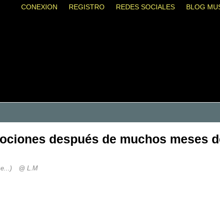
CONEXION
REGISTRO
REDES SOCIALES
BLOG MU
emociones después de muchos meses de 
e...)
@ L.M