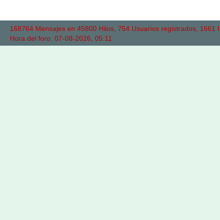
168764 Mensajes en 45800 Hilos, 754 Usuarios registrados, 1661 Us
Hora del foro: 07-08-2026, 05:11