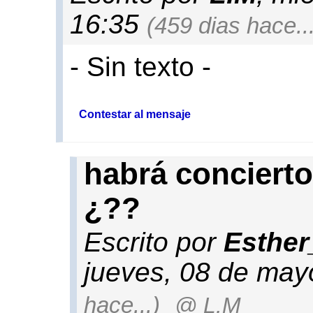
16:35
(459 dias hace...
- Sin texto -
Contestar al mensaje
habrá concier
¿??
Escrito por
Esther
jueves, 08 de may
hace...)
@ L.M