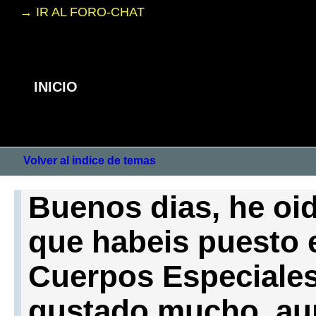
→ IR AL FORO-CHAT
INICIO
Volver al indice de temas
Buenos dias, he oid
que habeis puesto e
Cuerpos Especiales
gustado mucho, au