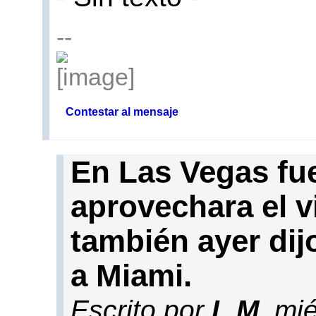
--
Contestar al mensaje
En Las Vegas fu
aprovechara el vi
también ayer dij
a Miami.
Escrito por
L.M
, mi