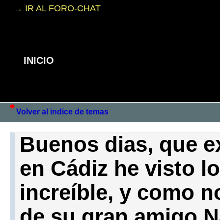
→ IR AL FORO-CHAT
INICIO
Volver al indice de temas
Buenos dias, que ex
en Cádiz he visto l
increíble, y como no
de su gran amigo N