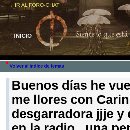
→ IR AL FORO-CHAT
INICIO
Volver al indice de temas
Buenos días he vue
me llores con Cari
desgarradora jjje y
en la radio...una p