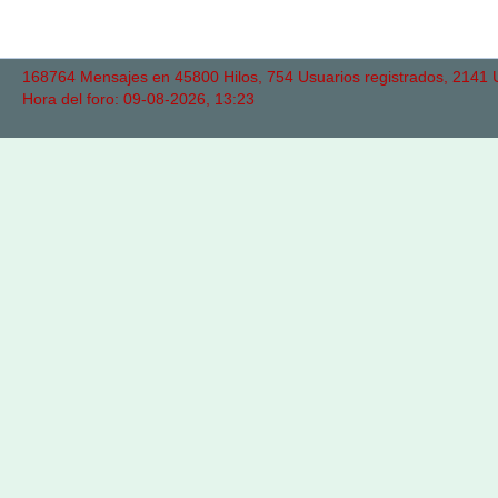
168764 Mensajes en 45800 Hilos, 754 Usuarios registrados, 2141 Us
Hora del foro: 09-08-2026, 13:23