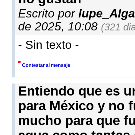
Escrito por
lupe_Alga
de 2025, 10:08
(321 dia
- Sin texto -
Contestar al mensaje
Entiendo que es u
para México y no f
mucho para que fun