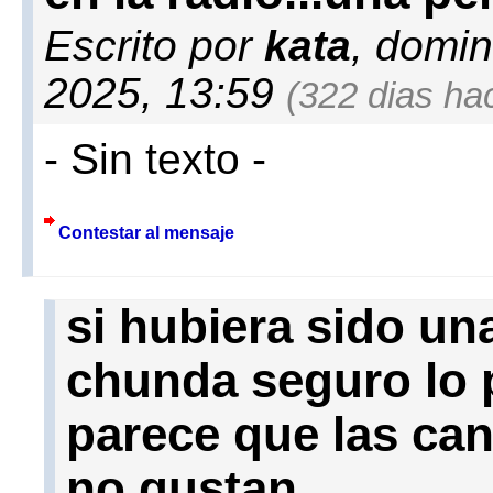
Escrito por
kata
, domi
2025, 13:59
(322 dias hac
- Sin texto -
Contestar al mensaje
si hubiera sido u
chunda seguro lo 
parece que las can
no gustan