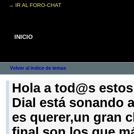
→ IR AL FORO-CHAT
INICIO
Volver al indice de temas
Hola a tod@s estos
Dial está sonando 
es querer,un gran c
final son los que 