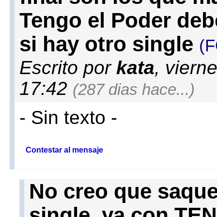
Tengo el Poder debe
si hay otro single
(
Escrito por
kata
, viern
17:42
(287 dias hace...)
- Sin texto -
Contestar al mensaje
No creo que saqu
single, ya con T