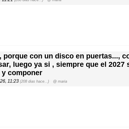
 porque con un disco en puertas..., c
r, luego ya si , siempre que el 2027 
as y componer
026, 11:23
(208 dias hace...)
@ maria