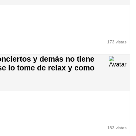
173 vistas
onciertos y demás no tiene
se lo tome de relax y como
183 vistas