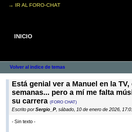
→ IR AL FORO-CHAT
INICIO
Volver al indice de temas
Está genial ver a Manuel en la TV,
semanas... pero a mí me falta mú
su carrera
(FORO CHAT)
Escrito por
Sergio_P
, sábado, 10 de enero de 2026, 17:
- Sin texto -