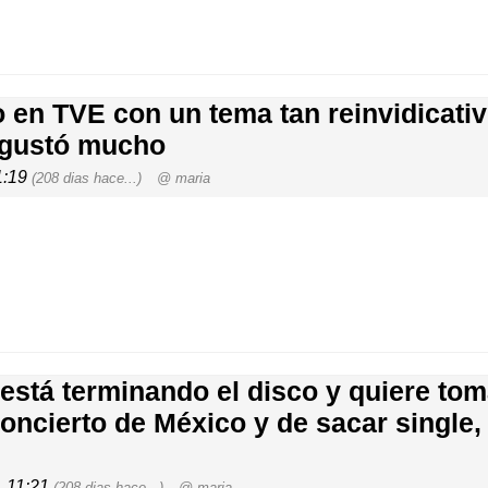
 en TVE con un tema tan reinvidicativ
e gustó mucho
1:19
(208 dias hace...)
@ maria
 está terminando el disco y quiere to
concierto de México y de sacar single,
, 11:21
(208 dias hace...)
@ maria