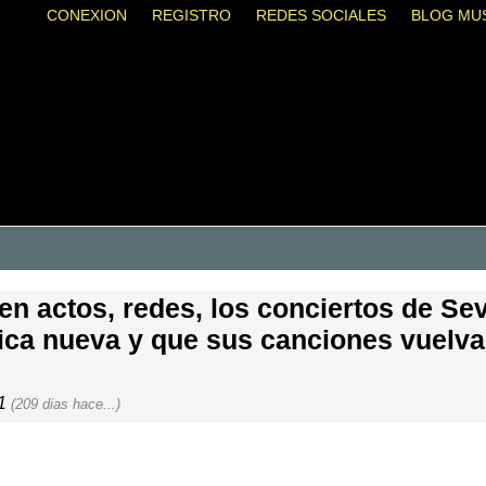
CONEXION
REGISTRO
REDES SOCIALES
BLOG MU
 en actos, redes, los conciertos de Se
sica nueva y que sus canciones vuelv
01
(209 dias hace...)