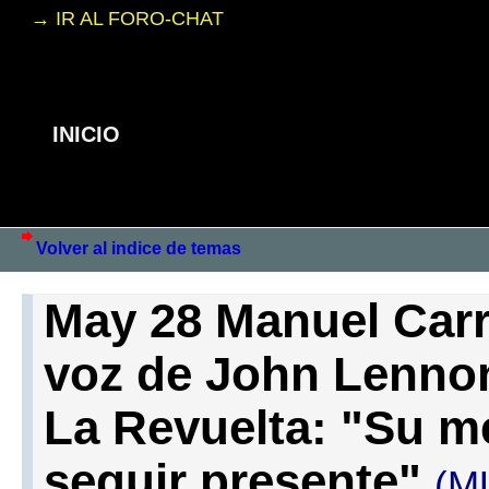
→ IR AL FORO-CHAT
INICIO
Volver al indice de temas
May 28 Manuel Carr
voz de John Lennon
La Revuelta: "Su m
seguir presente"
(M