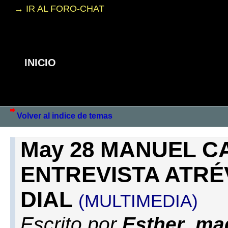
→ IR AL FORO-CHAT
INICIO
Volver al indice de temas
May 28 MANUEL 
ENTREVISTA ATR
DIAL
(MULTIMEDIA)
Escrito por
Esther_ma