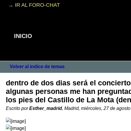
→ IR AL FORO-CHAT
INICIO
Volver al indice de temas
dentro de dos dias será el conciert
algunas personas me han preguntado
los pies del Castillo de La Mota (de
Escrito por
Esther_madrid
, Madrid, miércoles, 27 de agost