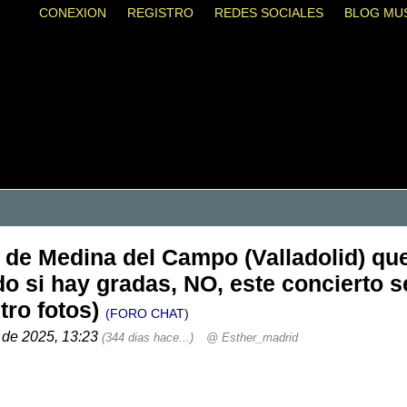
CONEXION
REGISTRO
REDES SOCIALES
BLOG MU
o de Medina del Campo (Valladolid) que
 si hay gradas, NO, este concierto s
ntro fotos)
(FORO CHAT)
o de 2025, 13:23
(344 dias hace...)
@ Esther_madrid