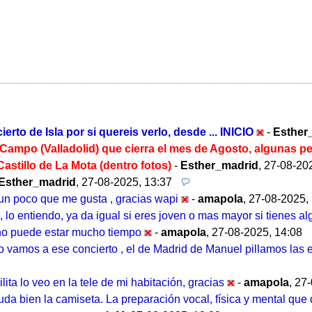
o de Isla por si quereis verlo, desde ... INICIO
-
Esther
l Campo (Valladolid) que cierra el mes de Agosto, algunas 
astillo de La Mota (dentro fotos)
-
Esther_madrid
,
27-08-202
Esther_madrid
,
27-08-2025, 13:37
 un poco que me gusta , gracias wapi
-
amapola
,
27-08-2025,
, lo entiendo, ya da igual si eres joven o mas mayor si tienes
y no puede estar mucho tiempo
-
amapola
,
27-08-2025, 14:08
no vamos a ese concierto , el de Madrid de Manuel pillamos las 
ita lo veo en la tele de mi habitación, gracias
-
amapola
,
27-
suda bien la camiseta. La preparación vocal, física y mental que