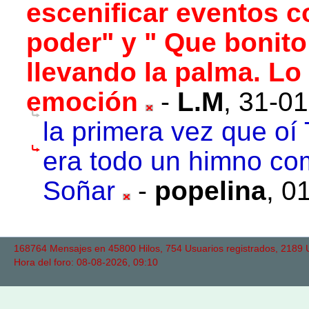
escenificar eventos c
poder" y " Que bonito
llevando la palma. Lo
emoción
-
L.M
,
31-01
la primera vez que oí 
era todo un himno co
Soñar
-
popelina
,
01
168764 Mensajes en 45800 Hilos, 754 Usuarios registrados, 2189 Us
Hora del foro: 08-08-2026, 09:10