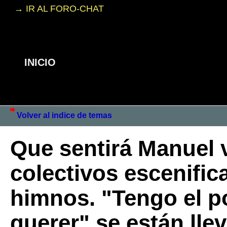
→ IR AL FORO-CHAT
INICIO
Volver al indice de temas
Que sentirá Manuel 
colectivos escenific
himnos. "Tengo el p
querer" se están lle