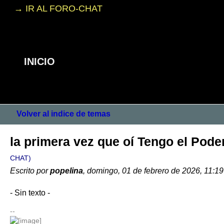
→ IR AL FORO-CHAT
INICIO
Volver al indice de temas
la primera vez que oí Tengo el Pode
CHAT)
Escrito por
popelina
, domingo, 01 de febrero de 2026, 11:1
- Sin texto -
--