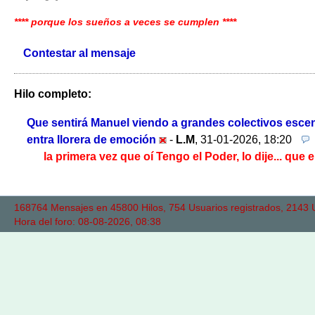
**** porque los sueños a veces se cumplen ****
Contestar al mensaje
Hilo completo:
Que sentirá Manuel viendo a grandes colectivos escen
entra llorera de emoción
-
L.M
,
31-01-2026, 18:20
la primera vez que oí Tengo el Poder, lo dije... q
168764 Mensajes en 45800 Hilos, 754 Usuarios registrados, 2143 Us
Hora del foro: 08-08-2026, 08:38