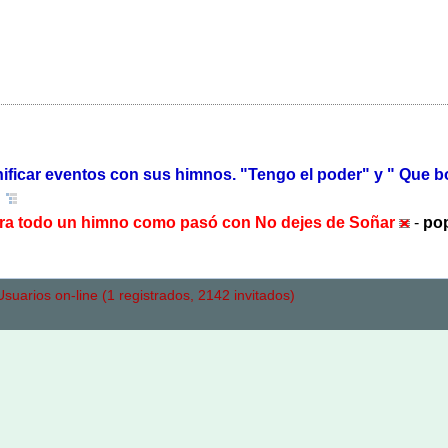
ificar eventos con sus himnos. "Tengo el poder" y " Que bo
ue era todo un himno como pasó con No dejes de Soñar
-
pop
uarios on-line (1 registrados, 2142 invitados)