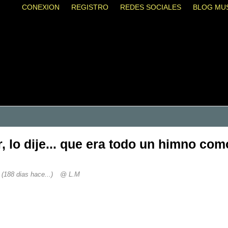
CONEXION
REGISTRO
REDES SOCIALES
BLOG MU
r, lo dije... que era todo un himno c
9
(188 dias hace...)
@ L.M