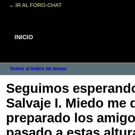
→ IR AL FORO-CHAT
INICIO
Volver al indice de temas
Seguimos esperando
Salvaje I. Miedo me 
preparado los amigo
pasado a estas altu