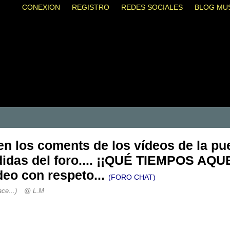
CONEXION
REGISTRO
REDES SOCIALES
BLOG MU
n los coments de los vídeos de la pues
ndidas del foro.... ¡¡QUÉ TIEMPOS AQU
eo con respeto...
(FORO CHAT)
ce...)
@ L.M