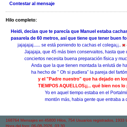
Contestar al mensaje
Hilo completo:
Heidi, decías que te parecía que Manuel estaba cachas 
pasarela de 60 metros, así que tiene que tener buen fo
jajajajaj...... se está poniendo to cachas el colega¡¡..
Jajajaja, que 45 más bien conservaitos, hasta que 
conciertos necesita buena preparación física y mu
Anda que la que tienen montada la enlutá de hac
ha hecho de " Oh si pudiera" la pareja del fartó
y el "Padre nuestro" que ha dejado en los 
TIEMPOS AQUELLOS¡¡... qué bien nos lo 
Yo en aquel tiempo estaba en el Portalmix
montón más, habia gente que entraba a d
168764 Mensajes en 45800 Hilos, 754 Usuarios registrados, 1933 Us
Hora del foro: 06-08-2026, 03:30