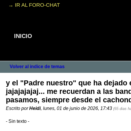
→ IR AL FORO-CHAT
INICIO
Volver al indice de temas
y el "Padre nuestro" que ha dejado e
jajajajajaj... me recuerdan a las ba
pasamos, siempre desde el cachond
Escrito por
Heidi
, lunes, 01 de junio de 2026, 17:43
(65 dias ha
- Sin texto -