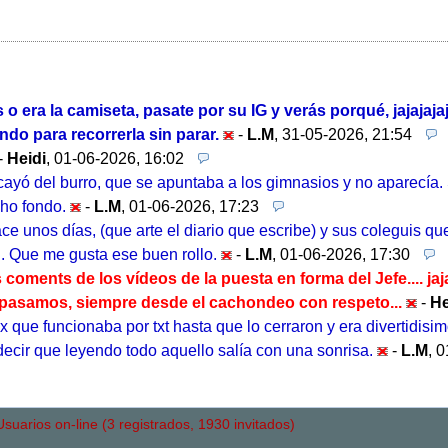
o era la camiseta, pasate por su IG y verás porqué, jajajaja
ndo para recorrerla sin parar.
-
L.M
,
31-05-2026, 21:54
-
Heidi
,
01-06-2026, 16:02
cayó del burro, que se apuntaba a los gimnasios y no aparecía.
cho fondo.
-
L.M
,
01-06-2026, 17:23
e unos días, (que arte el diario que escribe) y sus coleguis que
n. Que me gusta ese buen rollo.
-
L.M
,
01-06-2026, 17:30
coments de los vídeos de la puesta en forma del Jefe.... jajaj
pasamos, siempre desde el cachondeo con respeto...
-
He
 que funcionaba por txt hasta que lo cerraron y era divertidisim
ecir que leyendo todo aquello salía con una sonrisa.
-
L.M
,
0
uarios on-line (3 registrados, 1930 invitados)