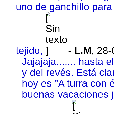
uno de ganchillo par
tejido,
-
L.M
,
28-
Jajajaja....... hasta 
y del revés. Está cl
hoy es "A turra con 
buenas vacaciones jun