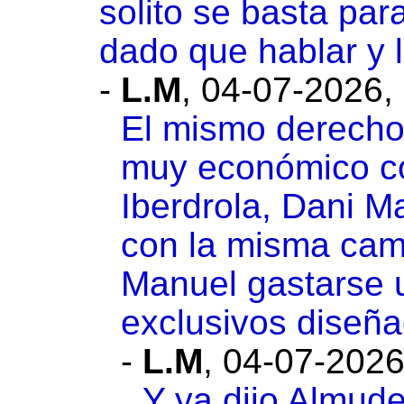
solito se basta par
dado que hablar y 
-
L.M
,
04-07-2026,
El mismo derecho 
muy económico co
Iberdrola, Dani M
con la misma cami
Manuel gastarse 
exclusivos diseña
-
L.M
,
04-07-2026
Y ya dijo Almude