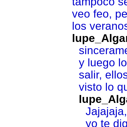
tampoco se 
veo feo, p
los verano
lupe_Alga
sincerame
y luego l
salir, ell
visto lo q
lupe_Alg
Jajajaja
yo te di