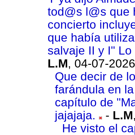
tod@s l@s que h
concierto incluye
que había utili
salvaje II y I" L
L.M
,
04-07-2026
Que decir de lo
farándula en la
capítulo de "Ma
jajajaja.
-
L.M
He visto el c