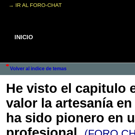
→ IR AL FORO-CHAT
INICIO
Volver al indice de temas
He visto el capitulo
valor la artesanía e
ha sido pionero en ut
profesional.
(FORO CH