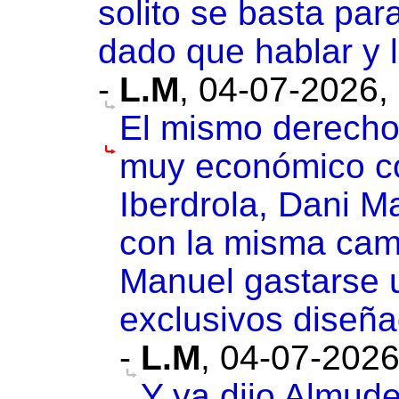
solito se basta par
dado que hablar y 
-
L.M
,
04-07-2026,
El mismo derecho 
muy económico co
Iberdrola, Dani M
con la misma cami
Manuel gastarse 
exclusivos diseña
-
L.M
,
04-07-2026
Y ya dijo Almude