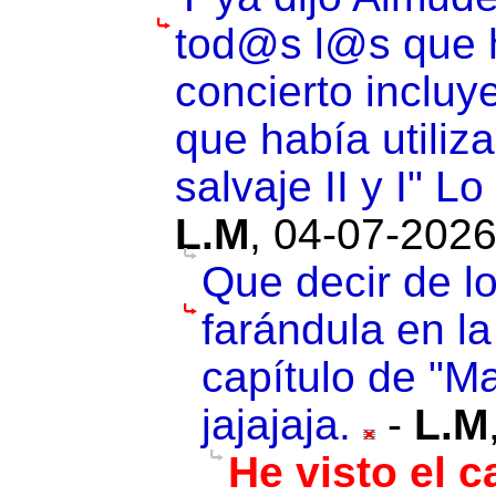
tod@s l@s que h
concierto incluye
que había utili
salvaje II y I" L
L.M
,
04-07-2026
Que decir de lo
farándula en la
capítulo de "Ma
jajajaja.
-
L.M
He visto el c