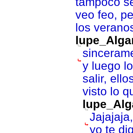
tampoco se 
veo feo, p
los verano
lupe_Alga
sincerame
y luego l
salir, ell
visto lo q
lupe_Alg
Jajajaja
yo te di