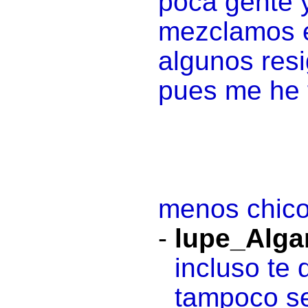
poca gente 
mezclamos e
algunos resi
pues me he 
menos chico
-
lupe_Alga
incluso te 
tampoco se 