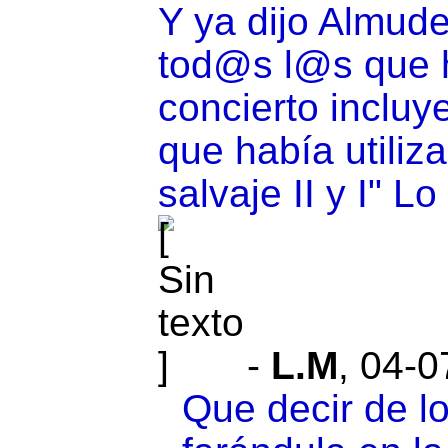
Y ya dijo Almude
tod@s l@s que h
concierto incluye
que había utili
salvaje II y I" L
-
L.M
,
04-0
Que decir de lo