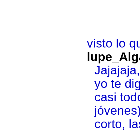
visto lo q
lupe_Alg
Jajajaja
yo te di
casi tod
jóvenes)
corto, la