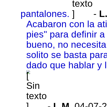
pantalones.
-
L
Acabaron con la atig
pies" para definir
bueno, no necesita 
solito se basta par
dado que hablar y 
-
L.M
,
04-07-2