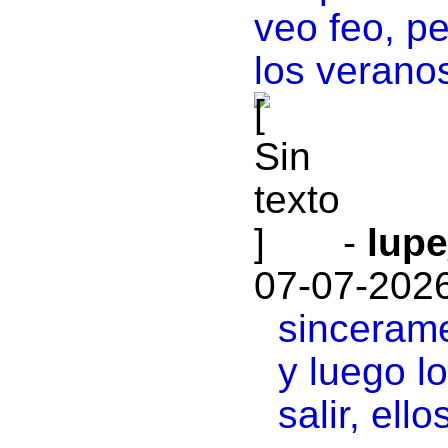
veo feo, p
los verano
-
lup
07-07-2026
sincerame
y luego l
salir, ell